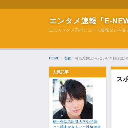
エンタメ速報『E-NEW
主にエンタメ系のニュース速報などを書
HOME
芸能
眞島秀和はかっこいい？韓国語が
人気記事
ス
福士蒼汰の出身大学や兄弟
は？筋肉がきもい？性格や声