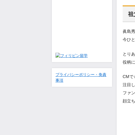
祖
眞島
今ひ
とり
役柄
プライバシーポリシー・免責
CM
事項
注目
ファ
顔立