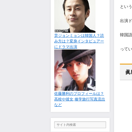
とい
出演
韓国
裵ジョンミョンは韓国人？読
み方は？変身インタビュアー
にドラマ出演
って
眞
佐藤勝利のプロフィールは？
高校や彼女,修学旅行写真流出
など