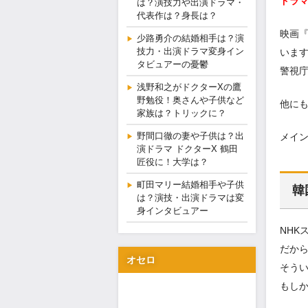
ドラ
は？演技力や出演ドラマ・
代表作は？身長は？
映画『
少路勇介の結婚相手は？演
技力・出演ドラマ変身イン
いま
タビュアーの憂鬱
警視
浅野和之がドクターXの鷹
野勉役！奥さんや子供など
他にも
家族は？トリックに？
野間口徹の妻や子供は？出
メイ
演ドラマ ドクターX 鶴田
匠役に！大学は？
町田マリー結婚相手や子供
韓
は？演技・出演ドラマは変
身インタビュアー
NHK
だか
オセロ
そう
もし