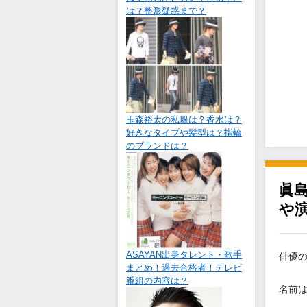
は？整形疑惑まで？
玉森裕太の私服は？香水は？
好きなタイプや髪型は？指輪
のブランドは？
眞
や
ASAYAN出身タレント・歌手
俳優
まとめ！過去合格者！テレビ
番組の内容は？
名前