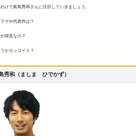
うわけで眞島秀和さんに注目していきましょう。
ドラマや代表作は？
語が得意なの？
いうかカッコイイ？
島秀和（ましま ひでかず）