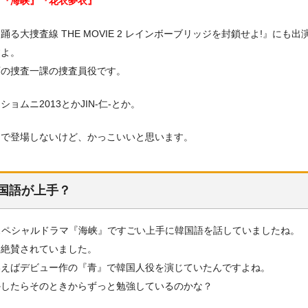
マ『海峡』『花衣夢衣』
踊る大捜査線 THE MOVIE 2 レインボーブリッジを封鎖せよ!』にも出
すよ。
庁の捜査一課の捜査員役です。
ショムニ2013とかJIN‐仁‐とか。
ンで登場しないけど、かっこいいと思います。
国語が上手？
スペシャルドラマ『海峡』ですごい上手に韓国語を話していましたね。
ら絶賛されていました。
いえばデビュー作の『青』で韓国人役を演じていたんですよね。
かしたらそのときからずっと勉強しているのかな？