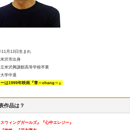
6年11月13日生まれ
県米沢市出身
県立米沢興譲館高等学校卒業
舘大学中退
ーは1999年映画『青～chang～』
表作品は？
『スウィングガールズ』『心中エレジー』