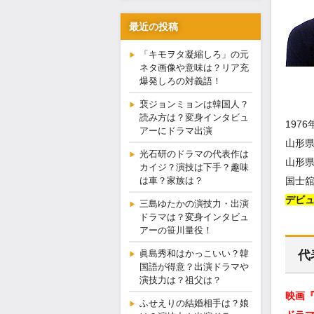
最近の投稿
「キモヲタ凝縮しろ」の元
ネタ画像や意味は？リア充
爆発しろの対義語！
裵ジョンミョンは韓国人？
読み方は？変身インタビュ
197
アーにドラマ出演
山形
光石研のドラマの代表作は
山形
カイジ？演技は下手？趣味
は車？家族は？
国士
デビュ
三島ゆたかの演技力・出演
ドラマは？変身インタビュ
アーの笹川量役！
眞島秀和はかっこいい？韓
代
国語が得意？出演ドラマや
演技力は？祖父は？
映画
ふせえりの結婚相手は？娘